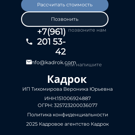
Рассчитать стоимость
Позвонить
+7(961)
позвоните нам
201 53-
42
info@kadrok.com
или напишите
ИП Тихомирова Вероника Юрьевна
ИНН:151006924887
ОГРН: 325723200036077
Политика конфиденциальности
2025 Кадровое агентство Кадрок