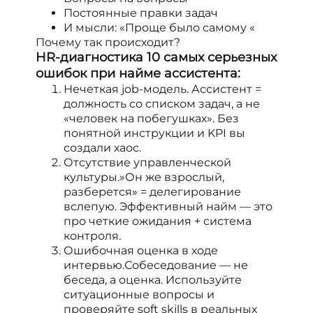
Постоянные правки задач
И мысли: «Проще было самому «
Почему так происходит?
HR-диагностика 10 самых серьезных
ошибок при найме ассистента:
Нечеткая job-модель. Ассистент =
должность со списком задач, а не
«человек на побегушках». Без
понятной инструкции и KPI вы
создали хаос.
Отсутствие управленческой
культуры.»Он же взрослый,
разберется» = делегирование
вслепую. Эффективный найм — это
про четкие ожидания + система
контроля.
Ошибочная оценка в ходе
интервью.Собеседование — не
беседа, а оценка. Используйте
ситуационные вопросы и
проверяйте soft skills в реальных